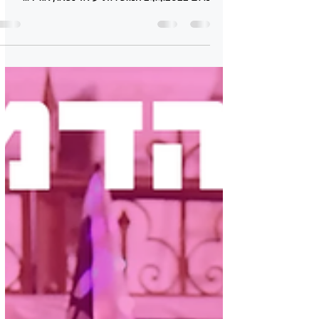
הדדית ואחוות עמים במולדת סיכום כנס הדמוקרטית
מיום 24.4.2022 המזכירות: עיאד נסאר, אורלי...