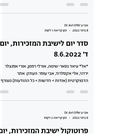
אבי ע Dr. Avi Ofer
8 ביוני 2022
זמן קריאה 1 דקות
סדר יום לישיבת המזכירות, יום
ד' 8.6.2022
*אל* עיאד נסאר-שימה, אורלי רפמן, אורי אפנצלר
ירדני, אלי אקסלרוד, אבי עופר. העתק: אתר
הדמוקרטית (אודות > חדשות > כל ההודעות) מצורף
סדר יום...
אבי ע Dr. Avi Ofer
6 ביוני 2022
זמן קריאה 2 דקות
פרוטוקול ישיבת המזכירות, יום