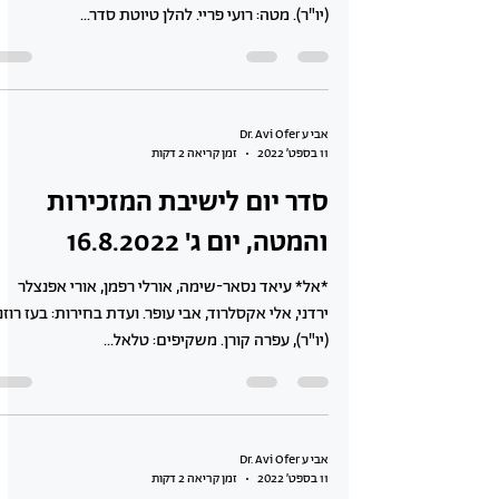
(יו"ר). מטה: רועי פריי. להלן טיוטת סדר...
אבי ע Dr. Avi Ofer
11 בספט׳ 2022
זמן קריאה 2 דקות
סדר יום לישיבת המזכירות
והמטה, יום ג' 16.8.2022
*אל* עיאד נסאר-שימה, אורלי רפמן, אורי אפנצלר
ירדני, אלי אקסלרוד, אבי עופר. ועדת בחירות: בעז רוזנ
(יו"ר), עפרה קורן. משקיפים: טלאל...
אבי ע Dr. Avi Ofer
11 בספט׳ 2022
זמן קריאה 2 דקות