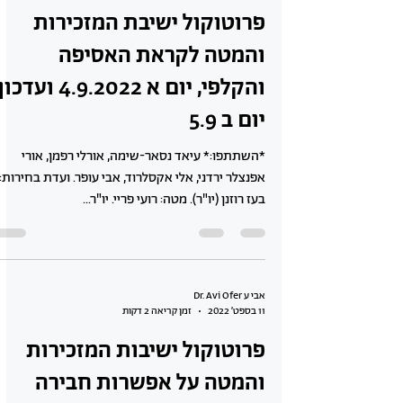
פרוטוקול ישיבת המזכירות
והמטה לקראת האסיפה
והקלפי, יום א 4.9.2022 ועדכו
יום ב 5.9
*השתתפו:* עיאד נסאר-שימה, אורלי רפמן, אורי
אפנצלר ירדני, אלי אקסלרוד, אבי עופר. ועדת בחירות:
בעז רוזנן (יו"ר). מטה: רועי פריי. יו"ר...
אבי ע Dr. Avi Ofer
11 בספט׳ 2022
זמן קריאה 2 דקות
פרוטוקול ישיבות המזכירות
והמטה על אפשרות חבירה