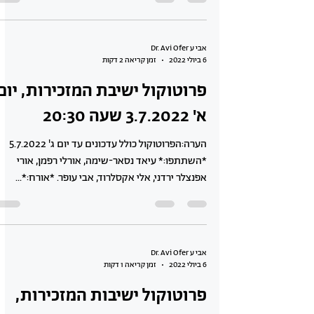
אבי ע Dr. Avi Ofer
6 ביולי 2022
זמן קריאה 2 דקות
פרוטוקול ישיבת המזכירות, יום
א' 3.7.2022 שעה 20:30
הערה:הפרוטוקול כולל עדכונים עד יום ג' 5.7.2022
*השתתפו:* עיאד נסאר-שימה, אורלי רפמן, אורי
אפנצלר ירדני, אלי אקסלרוד, אבי עופר. *אורח:*...
אבי ע Dr. Avi Ofer
6 ביולי 2022
זמן קריאה 1 דקות
פרוטוקול ישיבות המזכירות,