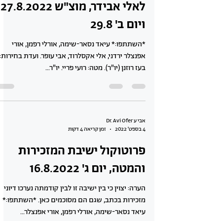
לאלי אבידר, מוצ"ש 27.8.2022
ויום ב' 29.8
*השתתפו:* עיאד נסאר-שימה, אורלי רפמן, אורי
אפנצלר ירדני, אלי אקסלרוד, אבי עופר. ועדת בחירות:
בעז רוזנן (יו"ר). מטה: רועי פריי. יו"ר...
אבי ע Dr. Avi Ofer
4 בספט׳ 2022
זמן קריאה 4 דקות
פרוטוקול ישיבת המזכירות
והמטה, יום ג' 16.8.2022
הערה: יצוין כי בין ישיבה זו לבין קודמתה נערכו דיוני
מזכירות בכתב, שגם הם מסוכמים כאן. *השתתפו:*
עיאד נסאר-שימה, אורלי רפמן, אורי אפנצלר...