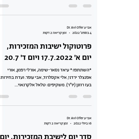
אבי ע Dr. Avi Ofer
4 בספט׳ 2022
זמן קריאה 2 דקות
פרוטוקול ישיבות המזכירות,
יום א' 17.7.2022 ויום ד' 20.7
*השתתפו:* עיאד נסאר-שימה, אורלי רפמן, אורי
אפנצלר ירדני, אלי אקסלרוד, אבי עופר. ועדת בחירות:
בעז רוזנן (יו"ר). משקיפים: טלאל אלקרנאוי....
אבי ע Dr. Avi Ofer
16 ביולי 2022
זמן קריאה 2 דקות
סדר יום לישיבת המזכירות, יום