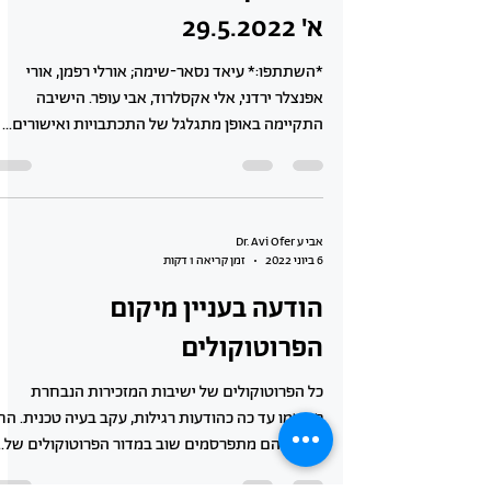
א' 29.5.2022
*השתתפו:* עיאד נסאר-שימה; אורלי רפמן, אורי
אפנצלר ירדני, אלי אקסלרוד, אבי עופר. הישיבה
התקיימה באופן מתגלגל של התכתבויות ואישורים...
אבי ע Dr. Avi Ofer
6 ביוני 2022
זמן קריאה 1 דקות
הודעה בעניין מיקום
הפרוטוקולים
כל הפרוטוקולים של ישיבות המזכירות הנבחרת
פורסמו עד כה כהודעות רגילות, עקב בעיה טכנית. הח
מהיום הם מתפרסמים שוב במדור הפרוטוקולים של...