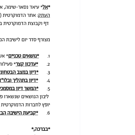
*
אל
* עיאד נסאר-שימה, אור
העתק
: אתר הדמוקרטית (
 דף וקבוצת הדמוקרטית בפייסבוק ובווטסאפ
מצורף סדר יום לישיבת המזכירות הקרובה, יום א' 
1.       
*נושאים טכניים
* אש
2.       
*עדכון קצר
* פעילו
3.       
*דיון במצב הבטחוני 
4.       
*דיון בתהליך ובלו"
5.       
*המשך דיון במסמכי
 ליבון הנושאים שנשארו 
יופץ לחברות הדמוקרטית כ
6.       
*קביעת הישיבה הב
*בברכה,*