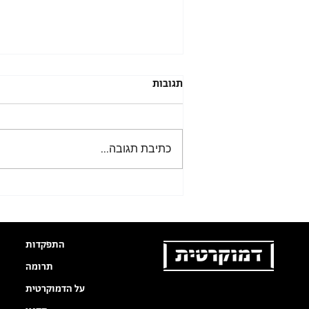
סיכום הכנס לסולידריות ולאיחוד
תגובות
פוליטי במחנה היהודי-ערבי
המשותף 7/11/2022
تلخيص مؤتمر التضامن وتوحيد الصفوف
من ناحية سياسية بالحزن العربي-
כתיבת תגובה...
اليهودي المشترك (נוסח ערבי של סיכום
זה, מעבר לפסקאות המבוא, נמצא בהכנה...
התפקדות
תרומה
על הדמוקרטית