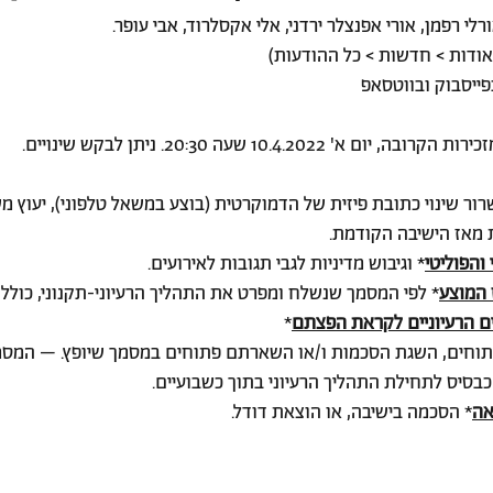
לי רפמן, אורי אפנצלר ירדני, אלי אקסלרוד, אבי עופר.
אודות > חדשות > כל ההודעות)
10.4.2022 שעה 20:30. ניתן לבקש שינויים. 
רור שינוי כתובת פיזית של הדמוקרטית (בוצע במשאל טלפוני), יעוץ מש
ת מאז הישיבה הקודמת.
והפוליטי
* וגיבוש מדיניות לגבי תגובות לאירועים.
ז המוצע
* לפי המסמך שנשלח ומפרט את התהליך הרעיוני-תקנוני, כולל ל
ם הרעיוניים לקראת הפצתם
*
פתוחים, השגת הסכמות ו/או השארתם פתוחים במסמך שיופץ. – המסמ
בסיס לתחילת התהליך הרעיוני בתוך כשבועיים.
אה
* הסכמה בישיבה, או הוצאת דודל.