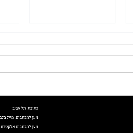
סדר יום לישיבת המזכירות והמטה
הזמנה 
15.11.2022
ישראל
שוויונ
*אל* עיאד נסאר-שימה, אורלי רפמן, אורי
*مؤتمر 
אפנצלר ירדני, אלי אקסלרוד, אבי עופר.
ويهودا
ועדת בחירות: בעז רוזנן (יו"ר). מטה: רועי
المجتم
פריי. להלן טיוטת סדר...
מפתח מ
לחשיבה.
כתובת: תל אביב
מען למכתבים: מייל בלב
מען למכתבים אלקטרוני