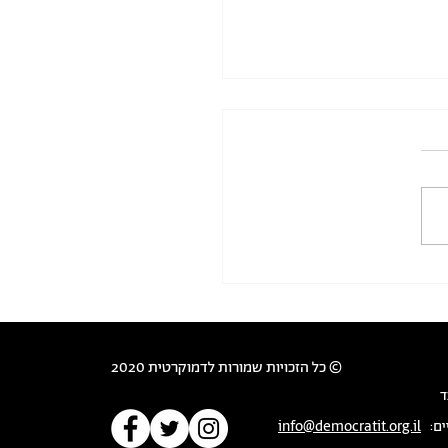
לכנס סולידריות לחברה
ית יהודית-ערבית משותפת,
ית ודמוקרטית
تضامن للمجتمع الاسرائيلي عربا
 معا , عل اساس المساواة
عية* *המטרה: שיח של א.נשי
חד והציבור הרחב מאידך,
..
© כל הזכויות שמורות לדמוקרטית 2020
ד
ים:
info@democratit.org.il