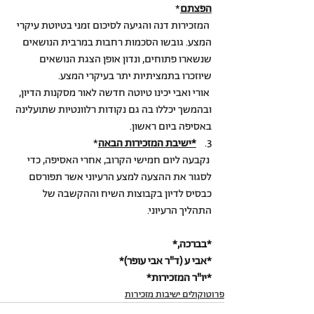
הפצתם
*
 המזכירות דנה והגיעה לסיכום זמני בטיוטת עיקרי 
המצע. גובשו הסכמות רחבות במרבית הנושאים 
שנשארו פתוחים, ונדון אופן הצגת הנושאים 
שיוזכרו בתמציתיות יתר בעיקרי המצע.
 אורי ואבי יכינו טיוטה חדשה לאור מסקנות הדיון, 
ובהמשך יכללו בה גם נקודות רלוונטיות שתועלינה 
באסיפה ביום ראשון.
3.    
*ישיבת המזכירות הבאה
* 
 נקבעה ליום חמישי הקרוב, אחרי האסיפה, כדי 
לסגור את ההצעה למצע הרעיוני אשר תפורסם 
כבסיס לדיון בקבוצות השיח וההקשבה של 
התהליך הרעיוני.
*בברכה,*
*אבי ע (ד"ר אבי עופר)*
*יו"ר המזכירות*
פרוטוקולים ישיבות מזכירות