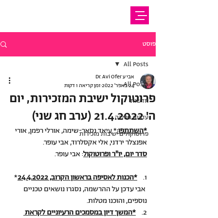
פוסט
All Posts
אבי ע Dr. Avi Ofer
All Posts
24 באפר׳ 2022
זמן קריאה 1 דקות
פרוטוקול ישיבת המזכירות, יום
חדשות
ה' 21.4.2022 (ערב חג שני)
עדכוני מפלגה
*
השתתפו:
* עיאד נסאר-שימה, אורלי רפמן, אורי 
פרוטוקולים ישיבות מזכירות
אפנצלר ירדני, אלי אקסלרוד, אבי עופר.
סדר יום, יו"ר ופרוטוקול
: אבי עופר.
1.    
*הכנות לאסיפה בראשון הקרוב, 24.4.2022
* 
 אבי עדכן על ההרשמה, נסגרו נושאים טכניים 
נוספים, והוכנו מטלות.
2.    
*המשך דיון במסמכים הרעיוניים לקראת 