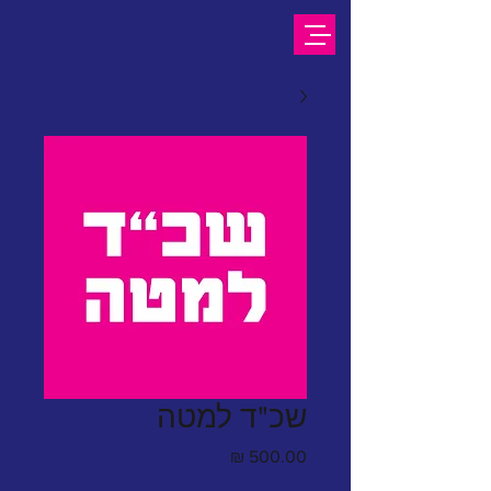
שכ"ד למטה
מחיר