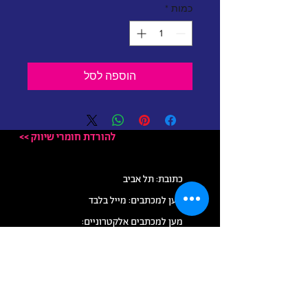
כמות
*
הוספה לסל
<< להורדת חומרי שיווק
כתובת: תל אביב
מען למכתבים: מייל בלבד
מען למכתבים אלקטרוניים:
info@democratit.org.il
להסרת התפקדות:
info+book@democratit.org.il