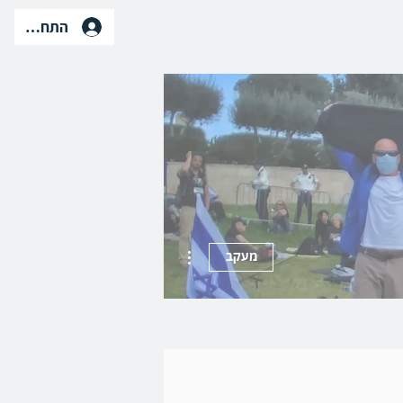
התחברות
More actions
מעקב