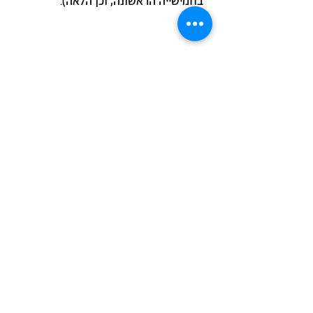
בחמישייה הראשונה, וכן הלאה).
9. מגבלת קדנציות:
בכל אחד
מהתפקידים הנבחרים בדמוקרטית תחול
מגבלת קדנציות של שמונה שנים, בכפוף
לכללים שייקבעו בתקנון. הדמוקרטית
תפעל גם לעגן בחקיקה שראש ממשלת
ישראל לא תכהן יותר משמונה שנים,
בכפוף לכללים דומים.
10. חברה אזרחית:
הדמוקרטית תפעל
לחיזוק החברה האזרחית, ובפרט תשתף
פעולה עם כל ארגון אזרחי התומך
במטרתה ואינו פועל בסתירה לערכי
ועקרונות חוקתה.