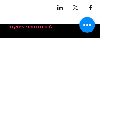
<< להורדת חומרי שיווק
כתובת: תל אביב
מען למכתבים: מייל בלבד
מען למכתבים אלקטרוניים:
info@democratit.org.il
להסרת התפקדות:
info+book@democratit.org.il
© כל הזכויות שמורות לדמוקרטית 2020
האתר פונה בלשון נשים וגברים בשביל