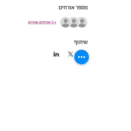
מספר אורחים
+ 5 אורחים אחרים
שיתוף
<< להורדת חומרי שיווק
כתובת: תל אביב
מען למכתבים: מייל בלבד
מען למכתבים אלקטרוניים:
info@democratit.org.il
להסרת התפקדות: