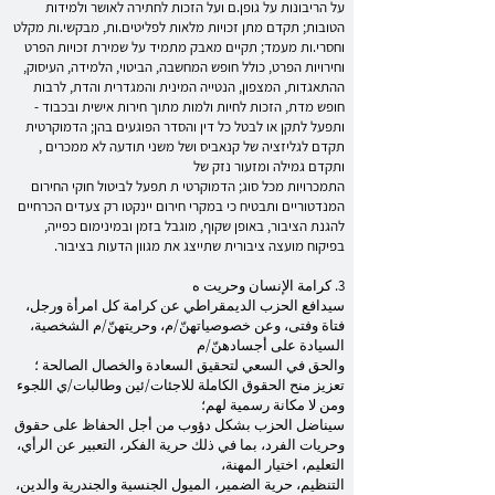
על הריבונות על גופן.ם ועל הזכות לחתירה לאושר ולמידות
הטובות; תקדם מתן זכויות מלאות לפליטים.ות, מבקשי.ות מקלט
וחסרי.ות מעמד; תקיים מאבק מתמיד על שמירת זכויות הפרט
וחירויות הפרט, כולל חופש המחשבה, הביטוי, הלמידה, העיסוק,
ההתאגדות, המצפון, הנטייה המינית והמגדרית והדת, לרבות
חופש מדת, הזכות לחיות ולמות מתוך חירות אישית ובכבוד -
ותפעל לתקן או לבטל כל דין והסדר הפוגעים בהן; הדמוקרטית
תקדם לגליזציה של קנאביס ושל משני תודעה לא ממכרים ,
ותקדם גמילה ומזעור נזק של
התמכרויות מכל סוג; הדמוקרטי ת תפעל לביטול חוקי החירום
המנדטוריים ותבטיח כי במקרי חירום יינקטו רק צעדים הכרחיים
להגנת הציבור, באופן שקוף, מוגבל בזמן ובמינימום כפייה,
בפיקוח מועצה ציבורית שתייצג את מגוון הדעות בציבור.
3. كرامة الإنسان وحريت ه
سيدافع الحزب الديمقراطي عن كرامة كل امرأة ورجل،
فتاة وفتى، وعن خصوصياتهنّ/م، وحريتهنّ/م الشخصية،
السيادة على أجسادهنّ/م
والحق في السعي لتحقيق السعادة والخصال الصالحة ؛
تعزيز منح الحقوق الكاملة للاجئات/ئين وطالبات/ي اللجوء
ومن لا مكانة رسمية لهم؛
سيناضل الحزب بشكل دؤوب من أجل الحفاظ على حقوق
وحريات الفرد، بما في ذلك حرية الفكر، التعبير عن الرأي،
التعليم، اختيار المهنة،
التنظيم، حرية الضمير، الميول الجنسية والجندرية والدين،