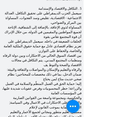
5 . التكافل والاقتصاد والإستدامة
سيعمل الحزب الديمقراطي على تحقيق التكافل، العدالة
الاجتماعية - الاقتصادية، تقليص وسد الفجوات، المساواة
بين المركز والضواحي،
المساواة لذوي الإعاقة، بالإضافة إلى الشفافية، الإتاحة
لجميع المواطنين والمقيمين في الدولة، من خلال الإدراك
أن قوة المجتمع تقاس بقوة
الحلقات الضعيفة في داخله. سيعمل الديمقراطي على
تعزيز نظام اقتصادي عادل مع حماية حقوق الملكية العامة
والخاصة، والحفاظ على التوازن
بين اقتصاد السوق الخالي من الاحتكارات وبين دولة الرفاه
ومنظمات المجتمع المدني.. يتم التكافل في مجالات
الاقتصاد والصحة والتوظ يف
والرفاه والتعليم والإسكان والمواصلات والثقافة والبيئة:
ضمان الدخل، بما في ذلك مخصصات للمحتاجين؛ نظام
صحي حديث متاح لمن يحتاج
إليه؛ حماية الحق في العمل المنظّم والسلامة في العمل
والزراعة؛ حظر المحسوبيات وفرض عقوبات شديدة عليها،
في المؤسسات العامة
والحكومية، ومجموعة واسعة من القوانين الصارمة
والشفافة على الاحتكارات في الاعمال وفي السياسة;
الدعم والحماية بموجب القانون لإعلام
مستقل؛ تعليم متطور ومجاني لجميع الأعمار والتعليم
للجميع؛ إسكان متاح والاستخدام الأقصى لمناطق البناء