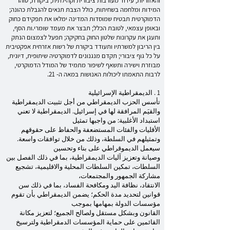
והאזוריות, עידוד מעורבות ציבורית וקהילתית, ביקורת, טוהר
המידות ומלחמה בשחיתות, כולל הצבת תנאים להגבלת כהונה;
הדמוקרטית תבטיח שמוסדות המדינה ימלאו את תפקידם כחוק
ובאופן עצמאי, לטובת הכלל; תבצר את מעמד שומרי.ות הסף,
ותעגן את עקרונות שלטון החוק בחקיקה; תפעל לצמצום הנתק
בין הריבון למשרתיו ותעודד ביקורת של רשות אזרחית אפקטיבית
על כל גוף ציבורי; תקדם מנגנונים לדמוקרטיה שיתופית, דיונית,
מבוזרת וישירה ותשאף לשיפור מתמיד של המודל הדמוקרטי,
לרבות התאמתו ליכולות האנושות במאה ה- 21.
1 . الديمقراطية الإسرائيلية
تأسس الحزب الديمقراطي من أجل تثبيت الديمقراطية
والقيَم المرافقة لها في إسرائيل. الديمقراطية لا تعني
استبداد الأغلبية: من واجبها تمثيل
الأقليات والفئات المستضعفة والحفاظ على حقوقهم
وتمثيلهم في السلطة، وذلك من خلال توافقات واسعة.
سيعمل الديموقراطي على بناء وتحسين
وصيانة وتعزيز آليات الديمقراطية، بما في ذلك الفصل بين
السلطات، تمكين السلطات المحلية والاقليمية، تشجيع
مشاركة الجمهور والمجتمعات،
الانتقاد، نظافة اليد ومكافحة الفساد، بما في ذلك سن
قوانين لتحديد مدة الحكم؛ يضمن الديمقراطي بأن تقوم
مؤسسات الدولة بمهامها بموجب
القانون وبشكل مستقل ولصالح الجميع؛ لتعزيز مكانة
القائمين على حماية المؤسسات الدمقراطية ولترسيخ