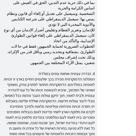
بما في ذلك حرية عدم التدين، الحق في العيش على
اساس الكرامة والحرية
الشخصية، وسيعمل على تعديل أو إلغاء أي قانون ونظام
يمس بها؛ سيعمل الديمقراطي على شرعنة الكنابس
والأدوية المخدرة التي لا تؤدي
للإدمان; وتعزيز الفطام وتقليص أضرار الإدمان من أي نوع
كان، سيعمل الديمقراطي على إلغاء قوانين الطوارئ
الإنتدابية، والتأكد من اتخاذ
الخطوات الضرورية لحماية الجمهور، فقط في حا لات
الطوارئ، بشفافية وبتحديد زمني وبأقل قدر من الإكراه،
وذلك تحت إشراف مجلس
شعبي، يمثل الآراء المختلفة بين الجمهور.
4. הגדרה עצמית ואחוות עמים במולדת
המפלגה הדמוקרטית מכירה בכך שלעמים החיים בארץ זו זכויות
לאומיות במולדתם. הדמוקרטית תחתור לפתרון צודק, משותף
ושוויוני של הסכסוך, שיביא להגשמת זכותו של כל עם להגדרה
עצמית ולבית לאומי, תוך תיקון עוולות העבר וההווה ככל האפשר,
מבלי ליצור עוולות חדשות. הדמוקרטית שוללת שליטה באוכלוס
ייה חסרת זכויות אזרחיות ופוליטיות מלאות ולפיכך מתחייבת
לקדם את חלוקת הארץ לשתי מדינות לאום בגבולות מוסכמים
ומוכרים: בית לאומי לעם הפלסטיני במדינת פלסטין ובית לאומי
לעם היהודי במדינת ישראל, תוך שכנות טובה, שותפות ואחווה.
כל זאת ללא פגיעה בחירות האישית של כל אזרח.ית ותושב.ת
ותוך אבטחת הזכויות הלאומיות של מיעוטים בכל אחת משתי