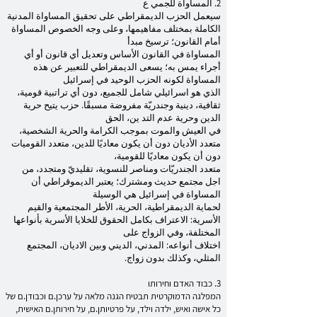
2. المساواة للجمي ع
سيعمل الحزب الديمقراطي على تحقيق المساواة المدنية
الكاملة بمختلف مفاهيمها، وعلى وجه الخصوص المساواة
أمام القانون؛ ترسيخ مبدأ
المساواة في القانون الأساس وتعديل أي قانون أو أي
أجراء يمس به؛ يسعى الديمقراطي للتعبير عن هذه
المساواة لكونه الحزب الوحيد في إسرائيل
الذي هو اسرائيلي شامل للجميع، دون أي تراتبية قومية،
ثقافية، دينية وجندريّة مفروضة مسبقًا. حزب يتيح حرية
الدين وحرية عدم التد ين، الحق
في العيش والموت بموجب الكرامة والحرية الشخصية،
متعدد الأديان دون أن يكون معاديًا للدين، متعدد القوميات
دون أن يكون معاديًا للقومية،
متعدد الجندريّات ومناصر للنسوية، تقليديّ ومتجدد، من
اجل مجتمع حديث ومشترك؛ يعتبر الديموقراطي أن
المساواة في إسرائيل هي الوسيلة
لحماية الديمقراطية، الحرية، الأطر المجتمعية والقيم
الأسرية: الاعتراف بكامل الحقوق للخلايا الأسرية بأنواعها
المختلفة، وفي الزواج على
اختلاف أنواعه: المدني، الديني وبين الاديان، المجتمع
المثلي، وكذلك بدون زواج.
3. כבוד האדם וחירותו
המפלגה הדמוקרטית תבטיח הגנה מלאה על ערכן.ם וכבודן.ם של
כל אישה ואיש, ילדה וילד, על פרטיותן.ם, על חירותן.ם האישית,