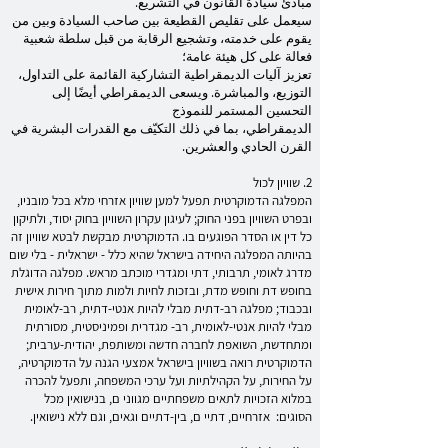
مبادئ سيادة القانون في التشريع.
سيعمل على تقليص القطيعة بين صاحب السيادة وبين من
يقوم على خدمته، وتشجيع الرقابة من قبل سلطة شعبية
فعالة على كل هيئة عامة؛
تعزيز آليات الديمقراطية التشاركية القائمة على التداول،
التوزيع، والمباشرة. ويسعى الديمقراطي أيضًا إلى
التحسين المستمر للنموذج
الديمقراطي، بما في ذلك التكيّف مع القدرات البشرية في
القرن الحادي والعشرين.
2. שוויון לכול
המפלגה הדמוקרטית תפעל למען שוויון אזרחי מלא בכל מובניו,
ובפרט השוויון בפני החוק; לעיגון עקרון השוויון בחוק יסוד, ולתיקון
כל דין או הסדר הפוגעים בו. הדמוקרטית מבקשת לבטא שוויון זה
בהיותה המפלגה היחידה בישראל שהיא כלל - ישראלית - בלי שום
מדרג לאומי, תרבותי, דתי ומגדרי מוכתב מראש. מפלגה הדוגלת
בחופש דת וחופש מדת, ובזכות לחיות ולמות מתוך חירות אישית
ובכבוד; מפלגה רב-דתית מבלי להיות אנטי-דתית, רב-לאומית
מבלי להיות אנטי-לאומית, רב- מגדרית ופמיניסטית, מסורתית
ומתחדשת, השואפת לחברה חדשה ומשותפת, יהודית-ערבית;
הדמוקרטית רואה בשוויון בישראל אמצעי הגנה על הדמוקרטיה,
על החירות, על הקהילתיות ועל ערכי המשפחה, ותפעל להכרה
במלוא הזכויות לתאים משפחתיים מגווני ם, בנישואין מכל
הסוגים: אזרחיים, דתיי ם, בין-דתיים וגאים, וגם ללא נישואין.