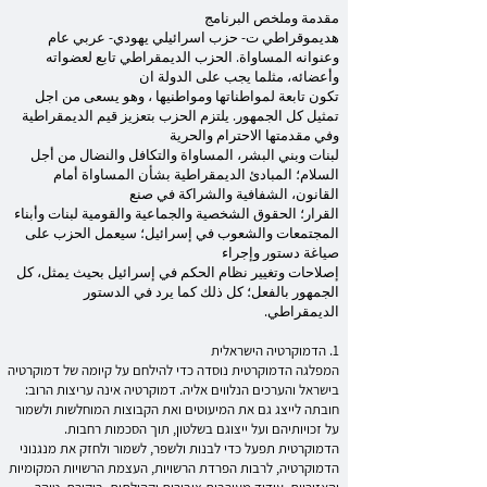
مقدمة وملخص البرنامج
هديموقراطي ت- حزب اسرائيلي يهودي- عربي عام
وعنوانه المساواة. الحزب الديمقراطي تابع لعضواته
وأعضائه، مثلما يجب على الدولة ان
تكون تابعة لمواطناتها ومواطنيها ، وهو يسعى من اجل
تمثيل كل الجمهور. يلتزم الحزب بتعزيز قيم الديمقراطية
وفي مقدمتها الاحترام والحرية
لبنات وبني البشر، المساواة والتكافل والنضال من أجل
السلام؛ المبادئ الديمقراطية بشأن المساواة أمام
القانون، الشفافية والشراكة في صنع
القرار؛ الحقوق الشخصية والجماعية والقومية لبنات وأبناء
المجتمعات والشعوب في إسرائيل؛ سيعمل الحزب على
صياغة دستور وإجراء
إصلاحات وتغيير نظام الحكم في إسرائيل بحيث يمثل، كل
الجمهور بالفعل؛ كل ذلك كما يرد في الدستور
الديمقراطي.
1. הדמוקרטיה הישראלית
המפלגה הדמוקרטית נוסדה כדי להילחם על קיומה של דמוקרטיה
בישראל והערכים הנלווים אליה. דמוקרטיה אינה עריצות הרוב:
חובתה לייצג גם את המיעוטים ואת הקבוצות המוחלשות ולשמור
על זכויותיהם ועל ייצוגם בשלטון, תוך הסכמות רחבות.
הדמוקרטית תפעל כדי לבנות ולשפר, לשמור ולחזק את מנגנוני
הדמוקרטיה, לרבות הפרדת הרשויות, העצמת הרשויות המקומיות