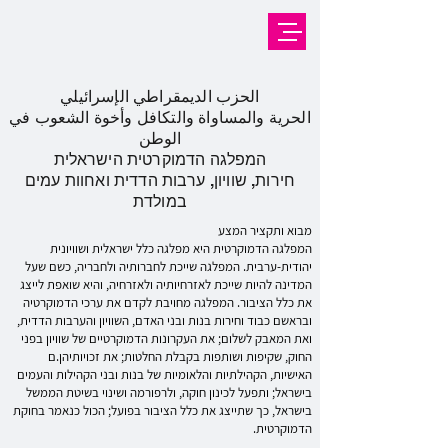
الحزب الديمقراطي الإسرائيلي
الحرية والمساواة والتكافل وأخوة الشعوب في
الوطن
המפלגה הדמוקרטית הישראלית
חירות, שוויון, ערבות הדדית ואחוות עמים
במולדת
מבוא ותקציר המצע
המפלגה הדמוקרטית היא מפלגה כלל ישראלית ושוויונית
יהודית-ערבית. המפלגה שייכת לחברותיה ולחבריה, כשם שעל
המדינה להיות שייכת לאזרחיותיה ולאזרחיה, והיא שואפת לייצג
את כלל הציבור. המפלגה מחויבת לקדם את ערכי הדמוקרטיה
ובראשם כבוד וחירות בנות ובני האדם, השוויון והערבות הדדית,
ואת המאבק לשלום; את העקרונות הדמוקרטיים של שוויון בפני
החוק, שקיפות ושותפות בקבלת החלטות; את זכויותיהן.ם
האישיות, הקהילתיות והלאומיות של בנות ובני הקהילות והעמים
בישראל; ותפעל לכינון חוקה, ולרפורמה ושינוי בשיטת הממשל
בישראל, כך שתייצג את כלל הציבור בפועל; הכול כנאמר בחוקת
הדמוקרטית.