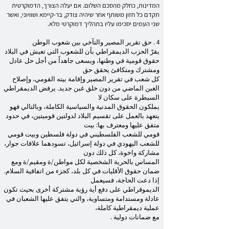
המדינות, כחלק מהסכם השלום. אם יעלה הצורך, הדמוקרטית
תקדם כל חזון משותף אחר שיהיה צודק, בר-קיימא ושוויוני, ואשר
שני העמים יסכימו עליו בתהליך דמוקרטי מלא.
4 . حق تقرير المصير والتآخي بين شعوب الوطن
يقرّ الحزب الديمقراطي بأن للشعوب التي تعيش في البلاد
حقوق قومية في وطنها، ويسعى جاهداً من أجل حل عادل
ومشترك ومتكافئ يحقق حق
كل شعب في تقرير المصير وإقامة بيته القومي، وإصلاح
الغبن الماضي من دون خلق غبن جديد. يرفض الديمقراطي
السيطرة على سكان لا
يملكون الحقوق المدنية والسياسية الكاملة، وبالتالي فهو
يتعهد بالعمل على تقسيم البلاد لدولتين قوميتين، في حدود
متفق عليها ومعترف بها: بيت
قومي للشعب الفلسطيني في دولة فلسطين وبيت قومي
للشعب اليهودي في دولة إسرائيل، تسودهما علاقات جوار،
مشاركة واخوة، كل ذلك دون
المساس بالحرية الشخصية لكل مواطن/ة ومقيم/ة ومع
ضمان حقوق الأقليات في كل بلد، كجزء من اتفاقية السلام.
إذا دعت الحاجة، فسيعمل
الديموقراطي على دفع أية رؤية مشتركة أخرى بحيث تكون
عادلة ومستدامة ومتساوية، والتي يتفق عليها الشعبان في
عملية ديمقراطية كاملة،
مع ضمانات دولية .