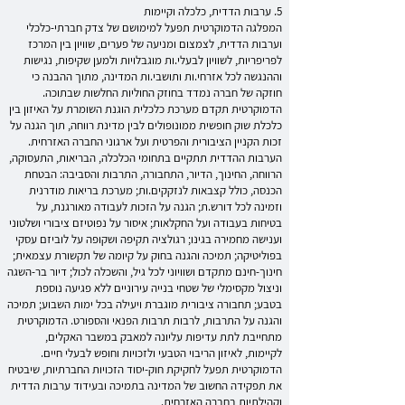
5. ערבות הדדית, כלכלה וקיימות
המפלגה הדמוקרטית תפעל למימושם של צדק חברתי-כלכלי
וערבות הדדית, לצמצום ומניעה של פערים, שוויון בין המרכז
לפריפריות, לשוויון לבעלי.ות מוגבלויות ולמען שקיפות, נגישות
וההנגשה לכל אזרחי.ות ותושבי.ות המדינה, מתוך ההבנה כי
חוזקה של חברה נמדד בחוזק החוליות החלשות שבתוכה.
הדמוקרטית תקדם מערכת כלכלית הוגנת השומרת על האיזון בין
כלכלת שוק חופשית ממונופולים לבין מדינת רווחה, תוך הגנה על
זכות הקניין הציבורית והפרטית ועל ארגוני החברה האזרחית.
הערבות ההדדית תתקיים בתחומי הכלכלה, הבריאות, התעסוקה,
הרווחה, החינוך, הדיור, התחבורה, התרבות והסביבה: הבטחת
הכנסה, כולל קצבאות לנזקקים.ות; מערכת בריאות מודרנית
וזמינה לכל דורש.ת; הגנה על הזכות לעבודה מאורגנת, על
בטיחות בעבודה ועל החקלאות; איסור על נפוטיזם ציבורי ושלטוני
וענישה מחמירה בגינו; רגולציה תקיפה ושקופה על לוביזם עסקי
בפוליטיקה; תמיכה והגנה בחוק על קיומה של תקשורת עצמאית;
חינוך-חינם מתקדם ושוויוני לכל גיל, והשכלה לכול; דיור בר-השגה
וניצול מקסימלי של שטחי בנייה עירוניים ללא פגיעה נוספת
בטבע; תחבורה ציבורית מוגברת ויעילה בכל ימות השבוע; תמיכה
והגנה על התרבות, לרבות תרבות הפנאי והספורט. הדמוקרטית
מתחייבת לתת עדיפות עליונה למאבק במשבר האקלים,
לקיימות, לאיזון הריבוי הטבעי ולזכויות וחופש לבעלי חיים.
הדמוקרטית תפעל לחקיקת חוק-יסוד הזכויות החברתיות, שיבטיח
את תפקידה החשוב של המדינה בתמיכה ובעידוד ערבות הדדית
וקהילתיות בחברה האזרחית.