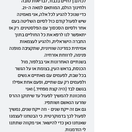
לכולם.ן לחיים בכבוד, לבריאות טובה
ולחינוך הולם, המותאם למאה ה-21.
כדי שנוכל להגיע לכל אלה, אני מאמינה
שיש לפעול קודם כול לסיום השליטה בעם
אחר ולסיום הסכסוך עם הפלסטינים. רק אז
יתאפשר לנו לרפא את כל החוליים בתוך
החברה הישראלית, ולהגיע לעצמאות
אמיתית כמדינה שוויונית, שתקציבה מופנה
פנימה, לרווחת אזרחיה.
בשנתיים האחרונות אני בבלפור, מול
הכנסת, בראש העין, בצומת או על הגשר
בכל שבת, לפעמים עם מאתיים א.נשים
ולפעמים רק עם שתיים, ופעם אחת אפילו
בגשם לבד (היה קצת מפחיד..) ואני
מתכוונת להמשיך לפעול עד שיתוקן ההרס
שזרעו הנאשם ושותפיו.
גם אם זה ייקח שנים - וזה ייקח שנים, נמשיך
לפעול לכך בדמוקרטית. כי הבטחנו לעצמנו
שאנחנו כאן כדי להישאר. אני מקווה שתתנו
לי הזדמנות.