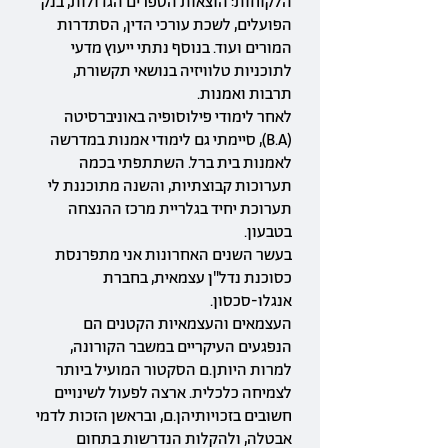
הלקוחות: הוצאות הספרים הגדולות, בנק
הפועלים, לשכת עורכי הדין, הסתדרות
המורים ועוד. בנוסף נתתי ייעוץ מדעי
לתוכניות טלוויזיה בנושאי תקשורת,
תרבות ואמנות.
לאחר לימודי פילוסופיה באוניברסיטה
(B.A), סיימתי גם לימודי אמנות במדרשה
לאמנות בית ברל. השתתפתי בכמה
תערוכות קבוצתיות, והשנה מתוכננת לי
תערוכת יחיד בגלריית מרכז ההנצחה
בטבעון.
בעשר השנים האחרונות אני מתפרנסת
כסוכנת נדל"ן עצמאית, בחברת
אנגלו-סכסון.
העצמאים והעצמאיות הקטנים הם
הנפגעים העיקריים במשבר הקורונה,
למרות היותן.ם הסקטור המועיל ביותר
לצמיחה כלכלית. ארצה לפעול לשינויים
חשובים בזכויותיהן.ם, ובראשן הזכות לדמי
אבטלה, ולהקלות הנדרשות בתחום