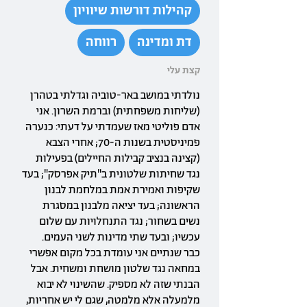
קהילות דורשות שיוויון
דת ומדינה
רווחה
קצת עלי
נולדתי במושב באר-טוביה וגדלתי בטהרן
(שליחות משפחתית) וברמת השרון. אני
אדם פוליטי מאז שעמדתי על דעתי: כנערה
פמיניסטית בשנות ה-70; אחרי הצבא
(קצינה בנציב קבילות החיילים) בפעילות
נגד שחיתות שלטונית ב"תיק אפרסק"; בעד
שקיפות ואמירת אמת במלחמת לבנון
הראשונה; בעד יציאה מלבנון במסגרת
נשים בשחור; נגד התנחלויות עם שלום
עכשיו; ובעד שתי מדינות לשני העמים.
כבר שנתיים אני עומדת בכל מקום אפשרי
במחאה נגד שלטון מושחת ומשחית. אבל
הבנתי שזה לא מספיק. שהשינוי לא יבוא
מלמעלה אלא מלמטה, שגם לי יש אחריות,