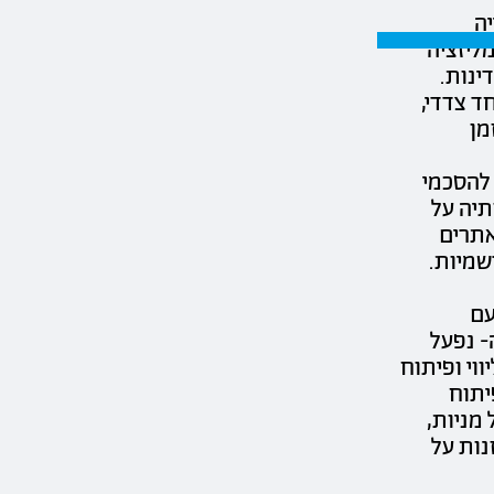
יה
ליזציה
ינות.
ד צדדי,
מן
להסכמי
תיה על
אתרים
שמיות.
עם
- נפעל
וי ופיתוח
יתוח
 מניות,
נות על