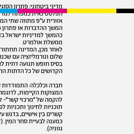
מדיני ביטחוני: פתרון הסוגי
הפלסטינאית כמפתח לנורמ
אזורית ע״פ מתווה שתי המד
המשך ההדברות או פתרון ח
כהמשך למדיניות ישראל בז
ממשלת אולמרט.
לאחר מכן, המדינה תחתור 
שלום ונורמליזציה עם שכנו
בסיס חופש תנועה דתית ל
הקדושים של כל הדתות הר
חברה וכלכלה: התמודדות 
המצוקות הקיימות, לדוגמה
להקמה של ״מרכזי קשר״- ליו
תוכניות לחינוך ותכניות לפ
קשרים בין אישיים, בדגש על
כמענה לבעיית סחר המין. (ז
גווניה).