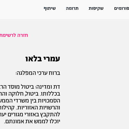
ורומים
שקיפות
תרומה
שיתוף
<< חזרה לרשימ
עמרי בלאו
ברוח ערכי המפלגה:
דת ומדינה: ביטול מוסד הר
בכללותו. ביטול, חלוקה וה
הסמכויות בין משרדי הממ
והרשויות האזוריות. קהילות 
להתקבץ באזורי מגורים יעוד
יוכלו לממש את אמונתם.